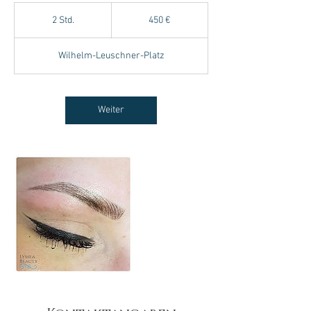
450
Euro
2 Std.
2
450 €
S
t
Wilhelm-Leuschner-Platz
d
.
Weiter