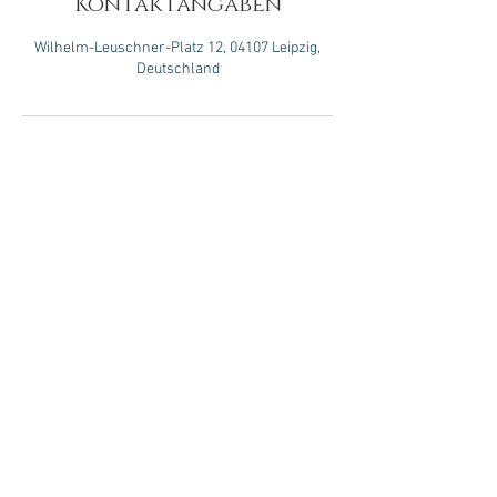
Kontaktangaben
Wilhelm-Leuschner-Platz 12, 04107 Leipzig,
Deutschland
Lymea Beauty
Lydia Melnik