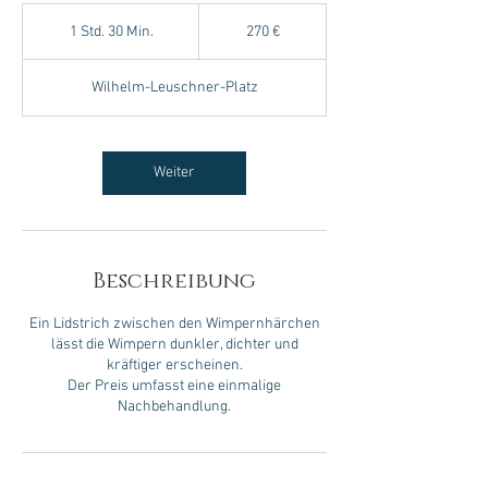
270
Euro
1 Std. 30 Min.
1
270 €
S
t
Wilhelm-Leuschner-Platz
d
3
0
M
Weiter
i
n
.
Beschreibung
Ein Lidstrich zwischen den Wimpernhärchen
lässt die Wimpern dunkler, dichter und
kräftiger erscheinen.
Der Preis umfasst eine einmalige
Nachbehandlung.